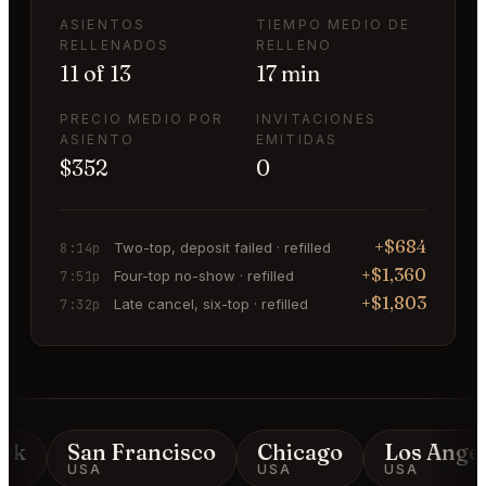
ASIENTOS
TIEMPO MEDIO DE
RELLENADOS
RELLENO
11 of 13
17 min
PRECIO MEDIO POR
INVITACIONES
ASIENTO
EMITIDAS
$352
0
+$684
Two-top, deposit failed · refilled
8:14p
+$1,360
Four-top no-show · refilled
7:51p
+$1,803
Late cancel, six-top · refilled
7:32p
rk
San Francisco
Chicago
Los Angele
USA
USA
USA