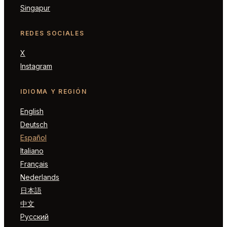
Singapur
REDES SOCIALES
X
Instagram
IDIOMA Y REGIÓN
English
Deutsch
Español
Italiano
Français
Nederlands
日本語
中文
Русский