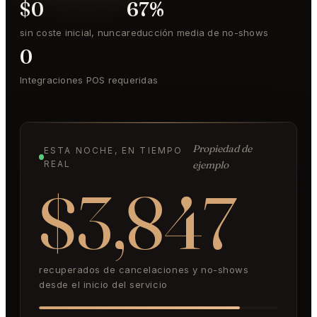
$0
67%
sin coste inicial, nunca
reducción media de no-shows
0
Integraciones POS requeridas
Propiedad de
ESTA NOCHE, EN TIEMPO
REAL
ejemplo
$3,847
recuperados de cancelaciones y no-shows
desde el inicio del servicio