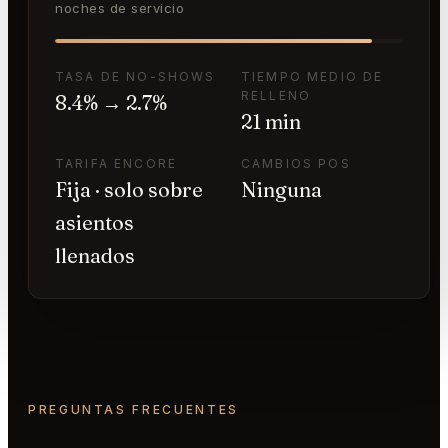
noches de servicio
TASA DE NO-SHOWS
TIEMPO MEDIO DE
RELLENO
8.4% → 2.7%
21 min
TARIFA ENCORE
CAMBIOS POS
Fija · solo sobre
Ninguna
asientos
llenados
PREGUNTAS FRECUENTES